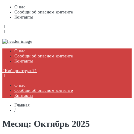
О нас
Сообщи об опасном контенте
Контакты
#Киберпатруль71
Государственное профессиональное образовательное учреждение
Тульской области «Болоховский машиностроительный техникум»
О нас
Сообщи об опасном контенте
Контакты
#Киберпатруль71
О нас
Сообщи об опасном контенте
Контакты
Главная
/
Месяц:
Октябрь 2025