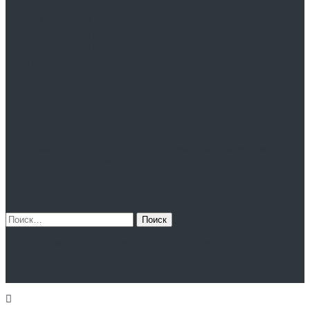
Пн
Вт
Ср
Чт
Пт
Сб
Вс
1
2
3
4
5
6
7
8
9
10
11
12
13
14
15
16
17
18
19
20
21
22
23
24
25
26
27
28
29
30
31
« Сен
Ноя »
Свежие записи
Зачем мошенники «угоняют» аккаунты в мессенджерах?
10 полезных советов по безопасности в сети для тебя и
твоих друзей
Приватность данных
ЦИФРОВОЙ ДВОЙНИК
Найти:
Государственное профессиональное учреждение Тульской
области «Болоховский машиностроительный техникум»
#КИБЕРПАТРУЛЬ71