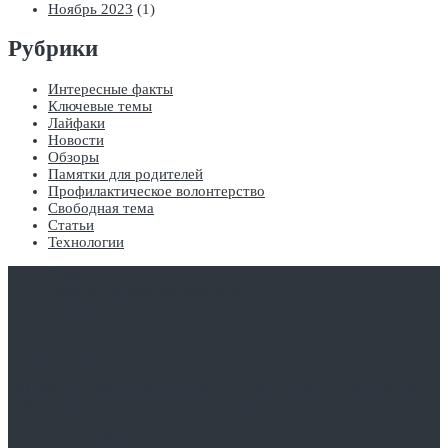
Ноябрь 2023
(1)
Рубрики
Интересные факты
Ключевые темы
Лайфаки
Новости
Обзоры
Памятки для родителей
Профилактическое волонтерство
Свободная тема
Статьи
Технологии
О нас
Сообщи об опасном контенте
Контакты
Наш адрес:
301280, Российская Федерация, Тульская область, Киреевский
район, г.Болохово, ул.Соловцова, д.22.
Октябрь 2025