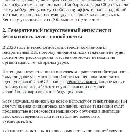
атак в будущем станет меньше. Наоборот, хакеры Cl0p показали
всему киберпреступному сообществу эффективность подобной
тактики, и лишь подстегнули других чёрных хакеров искать
Zero-day уязвимости с ещё большим энтузиазмом.
2. Генеративный искусственный интеллект и
безопасность электронной почты
В 2023 году в технологической отрасли доминировал
генеративный ИИ, поэтому ни один список тенденций не будет
полным без рассмотрения того, как он может повлиять на
организации с точки зрения угроз.
Потенциал искусственного интеллекта практически безграничен.
Там, где даже у самого изощрённого мошенника закончатся
идеи, условный ChatGPT или его
тёмные аналоги
вполне могут
подкинуть новых, абсолютно уникальных и не менее
изощрённых вариантов для будущих атак.
Хотя злоумышленники уже вовсю используют генеративный ИИ
для улучшения фишинговых кампаний, новые тенденции сулят
продвинутые возможности машинного обучения в имитации
высокопоставленных лиц или публично известных
руководителей.
«Люди очень активны в социальных сетях, где они публикуют