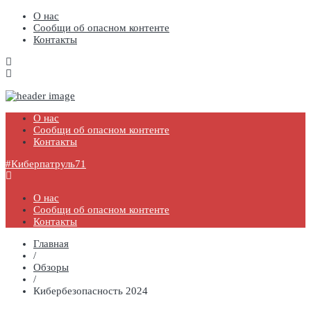
О нас
Сообщи об опасном контенте
Контакты
#Киберпатруль71
Государственное профессиональное образовательное учреждение
Тульской области «Болоховский машиностроительный техникум»
О нас
Сообщи об опасном контенте
Контакты
#Киберпатруль71
О нас
Сообщи об опасном контенте
Контакты
Главная
/
Обзоры
/
Кибербезопасность 2024