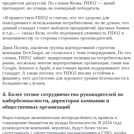
предметом дискуссий. По словам Коэна, FIDO2 — яркий
претендент, но отнюдь не очевидный победитель.
«Я приветствую FIDO2 и считаю, что это здорово для
повседневного использования потребителями, но не думаю, что
данный стандарт станет выбором предприятий, крупных банков
и т.д», — сказал Коэн, особо подчеркнув уязвимость FIDO2 к
мошенничеству со стороны сторонних производителей.
Джек Поллер, аналитик группы корпоративной стратегии
компании TechTarget, не согласился с этим утверждением. По его
словам, FIDO2 займёт лидирующие позиции на потребительском
рынке, поскольку многие корпоративные организации, такие как
Google, Amazon и Apple, в настоящее время поддерживают этот
стандарт. А также потому, что FIDO2 вполне устойчив к
фишингу, чего достаточно для хорошего уровня безопасности в
большинстве случаев.
4. Более тесное сотрудничество руководителей по
кибербезопасности, директоров компании и
общественных организаций
Нарастающая экономическая неопределённость привела к
сокращению бюджетов на нужды безопасности. В 2024 году
руководители компаний, вероятно, будут более тесно
сотрудничать с общественными организациями и CISO, чтобы