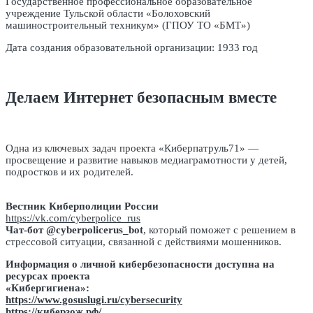
Государственное профессиональное образовательное
учреждение Тульской области «Болоховский
машиностроительный техникум» (ГПОУ ТО «БМТ»)
Дата создания образовательной организации: 1933 год
Делаем Интернет безопасным вместе
Одна из ключевых задач проекта «Киберпатруль71» —
просвещение и развитие навыков медиаграмотности у детей,
подростков и их родителей.
Вестник Киберполиции России
https://vk.com/cyberpolice_rus
Чат-бот @cyberpolicerus_bot
, который поможет с решением в
стрессовой ситуации, связанной с действиями мошенников.
Информация о личной кибербезопасности доступна на
ресурсах проекта
«Кибергигиена»:
https://www.gosuslugi.ru/cybersecurity
https://киберзож.рф/