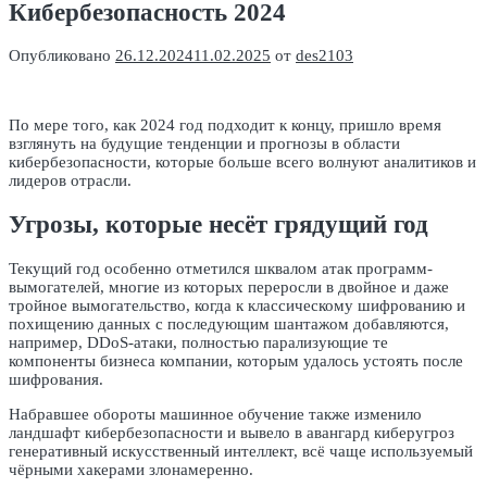
Кибербезопасность 2024
Опубликовано
26.12.2024
11.02.2025
от
des2103
По мере того, как 2024 год подходит к концу, пришло время
взглянуть на будущие тенденции и прогнозы в области
кибербезопасности, которые больше всего волнуют аналитиков и
лидеров отрасли.
Угрозы, которые несёт грядущий год
Текущий год особенно отметился шквалом атак программ-
вымогателей, многие из которых переросли в двойное и даже
тройное вымогательство, когда к классическому шифрованию и
похищению данных с последующим шантажом добавляются,
например, DDoS-атаки, полностью парализующие те
компоненты бизнеса компании, которым удалось устоять после
шифрования.
Набравшее обороты машинное обучение также изменило
ландшафт кибербезопасности и вывело в авангард киберугроз
генеративный искусственный интеллект, всё чаще используемый
чёрными хакерами злонамеренно.