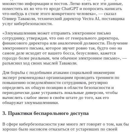
множество информации и постов. Легко взять все эти данные,
поместить их во что-то вроде ChatGPT и попросить написать
что-нибудь в стиле этого конкретного человека», — сказал
Оливер Таваколи, технический директор Vectra AI, поставщика
услуг кибербезопасности.
«Злоумышленник может отправить электронное письмо
сотруднику, утверждая, что оно от генерального директора,
финансового директора или аналогичной должности. Получение
электронного письма, которое звучит ровно так, будто оно на
самом деле исходит от вашего босса, безусловно, кажется
гораздо более реальным, чем обычное электронное письмо», —
разъяснил ход своих мыслей Таваколи.
Для борьбы с подобными атаками социальной инженерии
эксперт рекомендовал организациям проводить тренинги по
повышению осведомлённости сотрудников, регулярно
определять их общую позицию в области безопасности и
периодически даже устраивать локальные диверсии, чтобы
вычислить слабое звено в своём штате до того, как его
обнаружат злоумышленники.
3. Практики беспарольного доступа
В сфере кибербезопасности уже много лет говорят о том, как бы
хорошо было насовсем отказаться от устаревших по своей