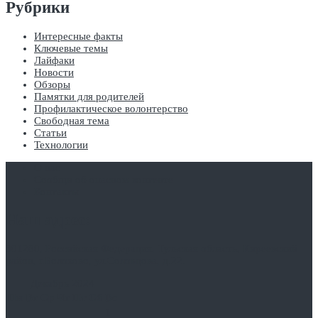
Рубрики
Интересные факты
Ключевые темы
Лайфаки
Новости
Обзоры
Памятки для родителей
Профилактическое волонтерство
Свободная тема
Статьи
Технологии
О нас
Сообщи об опасном контенте
Контакты
Наш адрес:
301280, Российская Федерация, Тульская область, Киреевский
район, г.Болохово, ул.Соловцова, д.22.
Декабрь 2024
Пн
Вт
Ср
Чт
Пт
Сб
Вс
1