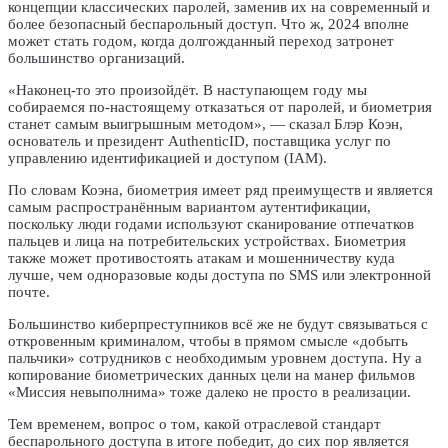
концепции классических паролей, заменив их на современный и
более безопасный беспарольный доступ. Что ж, 2024 вполне
может стать годом, когда долгожданный переход затронет
большинство организаций.
«Наконец-то это произойдёт. В наступающем году мы
собираемся по-настоящему отказаться от паролей, и биометрия
станет самым выигрышным методом», — сказал Блэр Коэн,
основатель и президент AuthenticID, поставщика услуг по
управлению идентификацией и доступом (IAM).
По словам Коэна, биометрия имеет ряд преимуществ и является
самым распространённым вариантом аутентификации,
поскольку люди годами используют сканирование отпечатков
пальцев и лица на потребительских устройствах. Биометрия
также может противостоять атакам и мошенничеству куда
лучше, чем одноразовые коды доступа по SMS или электронной
почте.
Большинство киберпреступников всё же не будут связываться с
откровенным криминалом, чтобы в прямом смысле «добыть
пальчики» сотрудников с необходимым уровнем доступа. Ну а
копирование биометрических данных цели на манер фильмов
«Миссия невыполнима» тоже далеко не просто в реализации.
Тем временем, вопрос о том, какой отраслевой стандарт
беспарольного доступа в итоге победит, до сих пор является