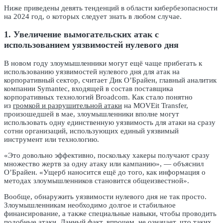
Ниже приведены девять тенденций в области кибербезопасности
на 2024 год, о которых следует знать в любом случае.
1. Увеличение вымогательских атак с
использованием уязвимостей нулевого дня
В новом году злоумышленники могут ещё чаще прибегать к
использованию уязвимостей нулевого дня для атак на
корпоративный сектор, считает Дик О’Брайен, главный аналитик
компании Symantec, входящей в состав поставщика
корпоративных технологий Broadcom. Как стало понятно
из
громкой и разрушительной атаки
на MOVEit Transfer,
произошедшей в мае, злоумышленники вполне могут
использовать одну единственную уязвимость для атаки на сразу
сотни организаций, использующих единый уязвимый
инструмент или технологию.
«Это довольно эффективно, поскольку хакеры получают сразу
множество жертв за одну атаку или кампанию», — объяснил
О’Брайен. «Ущерб наносится ещё до того, как информация о
методах злоумышленников становится общеизвестной».
Вообще, обнаружить уязвимости нулевого дня не так просто.
Злоумышленникам необходимо долгое и стабильное
финансирование, а также специальные навыки, чтобы проводить
подобные атаки. Данный факт, впрочем, не означает, что таких