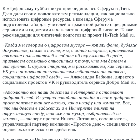
К «Цифровому субботнику» присоединились Сферум и Дзен.
Дзен дали своим пользователям рекомендации, как рационально
использовать цифровые ресурсы, а команда Сферума
подготовила гайд для учителей о грамотной работе с цифровыми
сервисами и гаджетами и чек-лист по цифровой гигиене. Также
рекомендации для читателей подготовил проект Hi-Tech Mail.ru.
«Когда мы говорим о цифровом мусоре — копиях фото, дубляж
документов, спаме в почте, мы, с одной стороны, привлекаем
внимание пользователей к заботе об окружающей среде,
призываем осознанно относиться к тому, что мы делаем в
интернете. С другой стороны, мы рассказываем, как сервисы
VK уже помогают пользователям избавиться от лишнего,
сократить цифровой след»
, — Александра Бабкина, директор
социальных проектов VK и руководитель сервиса Добро Mail.ru.
«Абсолютно все наши действия в Интернете оставляют
цифровой след. Регулярно наводить порядок в своём цифровом
пространстве так же важно, как в шкафу или комнате. Все,
что мы делаем в гаджетах и в Интернете влияет на
окружающую среду, так же как мусор, выброшенный на
землю»,
— эксперт проекта Никита Литвинов, сооснователь,
управляющий партнер компании «Простое дело», специалист по
оценке экологического воздействия.
В преддверии «Цифрового субботника» VK вместе с командой