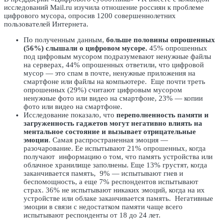
исследований Mail.ru изучила отношение россиян к проблеме
цифрового мусора, опросив 1200 совершеннолетних
пользователей Интернета.
По полученным данным,
больше половины опрошенных
(56%) слышали о цифровом мусоре.
45% опрошенных
под цифровым мусором подразумевают ненужные файлы
на серверах, 44% опрошенных ответили, что цифровой
мусор — это спам в почте, ненужные приложения на
смартфоне или файлы на компьютере. Еще почти треть
опрошенных (29%) считают цифровым мусором
ненужные фото или видео на смартфоне, 23% — копии
фото или видео на смартфоне.
Исследование показало, что
переполненность памяти и
загруженность гаджетов могут негативно влиять на
ментальное состояние и вызывает отрицательные
эмоции
. Самая распространенная эмоция —
разочарование. Ее испытывают 21% опрошенных, когда
получают информацию о том, что память устройства или
облачное хранилище заполнены. Еще 13% грустят, когда
заканчивается память, 9% — испытывают гнев и
беспомощность, а еще 7% респондентов испытывают
страх. 36% не испытывают никаких эмоций, когда на их
устройстве или облаке заканчивается память. Негативные
эмоции в связи с недостатком памяти чаще всего
испытывают респонденты от 18 до 24 лет.