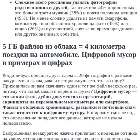
Сложнее всего россиянам удалять фотографии
родственников и друзей,
так ответили 44% опрошенных,
это больше трети мужчин (38%) и почти половина женщин
(49%). Не менее сложно удалять из памяти смартфона,
компьютера или облачного хранилища фото (35%) или
видео (26%)из путешествий, снятые во время праздников
или других значимых событий.
5 ГБ файлов из облака = 4 километра
поездки на автомобиле. Цифровой мусор
в примерах и цифрах
Когда-нибудь просили друга сделать 20 фотографий с разными
ракурсами, а выкладывали в социальную сеть только одну?
Приходилось ли вам скачивать один и тот же файл несколько раз,
потому что вы забывали о первой загрузке?
Цифровой мусор —
это копии фото, дубли документов и презентаций,
скриншоты на персональном компьютере или смартфоне.
Файлы в облачных хранилищах, рассылки и почтовый спам
также относятся к цифровому мусору.
В широком смысле под
это определение попадают все данные, которые не нужны
пользователю.
Выброшенная неаккуратно жвачка прилипает к подошве ботинка
на улице, мусорная корзина в квартире, если ее игнорировать,