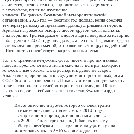
сжигается, следовательно, парниковые газы выделяются
в атмосферу, влияя на изменение
климата. По данным Всемирной метеорологической
организации, 2023 год — десятый год подряд, когда средняя
температура воздуха превышает доиндустриальный период.
Арктика нагревается быстрее любой другой части планеты,
а на вершине Гренландского ледового щита впервые за историю
наблюдений в 2022 году шел дождь, а не снег. Незримый эффект
использования приложений, отправки писем и других действий
в Интернете, способствует нагреванию планеты».
То, что хранение ненужных фото, писем и прочих данных
наносит вред экологии, а гигантские дата-центры пожирают
колоссальные объёмы электроэнергии, давно не секрет.
Аналитики пророчили, что в будущем интернет по выбросам
СO2 обгонит авиаперевозки. Никита Литвинов подчеркивает:
количество пользователей интернета за последние 10 лет
выросло вдвое — сейчас это практически 3−4 миллиарда
человек.
Имеет значение и время, которое человек тратит
на взаимодействие с гаджетами: в 2010 году
в смартфоне мы проводили по полчаса в день,
а в 2020 — более трех часов. Добавить к этому
работу с ноутбуками — с трендом на удаленку она
может занимать по 8−10 часов ежедневно.