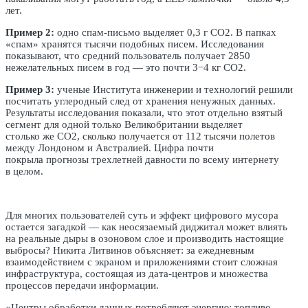
лет.
Пример 2:
одно спам-письмо выделяет 0,3 г СО2. В папках
«спам» хранятся тысячи подобных писем. Исследования
показывают, что средний пользователь получает 2850
нежелательных писем в год — это почти 3−4 кг CO2.
Пример 3:
ученые Института инженерии и технологий решили
посчитать углеродный след от хранения ненужных данных.
Результаты исследования показали, что этот отдельно взятый
сегмент для одной только Великобритании выделяет
столько же CO2, сколько получается от 112 тысячи полетов
между Лондоном и Австралией. Цифра почти
покрыла прогнозы трехлетней давности по всему интернету
в целом.
Для многих пользователей суть и эффект цифрового мусора
остается загадкой — как неосязаемый диджитал может влиять
на реальные дыры в озоновом слое и производить настоящие
выбросы? Никита Литвинов объясняет: за ежедневным
взаимодействием с экраном и приложениями стоит сложная
инфраструктура, состоящая из дата-центров и множества
процессов передачи информации.
«Центры обработки данных потребляют энергию: топливо