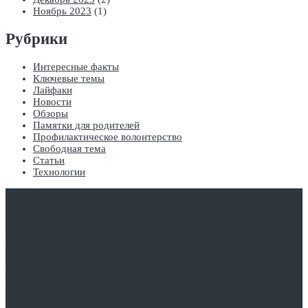
Ноябрь 2023
(1)
Рубрики
Интересные факты
Ключевые темы
Лайфаки
Новости
Обзоры
Памятки для родителей
Профилактическое волонтерство
Свободная тема
Статьи
Технологии
О нас
Сообщи об опасном контенте
Контакты
Наш адрес:
301280, Российская Федерация, Тульская область, Киреевский
район, г.Болохово, ул.Соловцова, д.22.
Август 2024