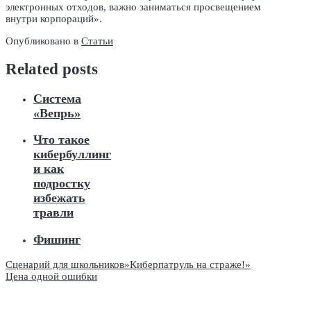
электронных отходов, важно заниматься просвещением
внутри корпораций».
Опубликовано в
Статьи
Related posts
Система
«Вепрь»
Что такое
кибербуллинг
и как
подростку
избежать
травли
Фишинг
Навигация
Сценарий для школьников»Киберпатруль на страже!»
Цена одной ошибки
по
записям