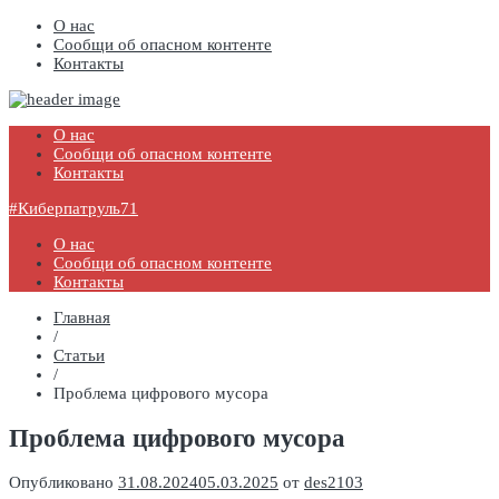
О нас
Сообщи об опасном контенте
Контакты
#Киберпатруль71
Государственное профессиональное образовательное учреждение
Тульской области «Болоховский машиностроительный техникум»
О нас
Сообщи об опасном контенте
Контакты
#Киберпатруль71
О нас
Сообщи об опасном контенте
Контакты
Главная
/
Статьи
/
Проблема цифрового мусора
Проблема цифрового мусора
Опубликовано
31.08.2024
05.03.2025
от
des2103