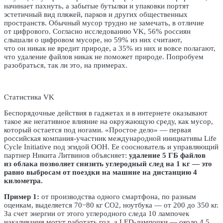
начинает пахнуть, а забытые бутылки и упаковки портят
эстетичный вид пляжей, парков и других общественных
пространств. Обычный мусор трудно не замечать, в отличие
от цифрового. Согласно исследованию VK, 56% россиян
слышали о цифровом мусоре, но 59% из них считают,
что он никак не вредит природе, а 35% из них и вовсе полагают,
что удаление файлов никак не поможет природе. Попробуем
разобраться, так ли это, на примерах.
Статистика VK
Беспорядочные действия в гаджетах и в интернете оказывают
такое же негативное влияние на окружающую среду, как мусор,
который остается под ногами. «Простое дело» — первая
российская компания-участник международной инициативы Life
Cycle Initiative под эгидой ООН. Ее сооснователь и управляющий
партнер Никита Литвинов объясняет:
удаление 5 ГБ файлов
из облака позволяет снизить углеродный след на 1 кг — это
равно выбросам от поездки на машине на дистанцию 4
километра.
Пример 1:
от производства одного смартфона, по разным
оценкам, выделяется 70−80 кг CO2, ноутбука — от 200 до 350 кг.
За счет энергии от этого углеродного следа 10 лампочек
накаливания могут работать год, а LED-лампочки — около 4,5