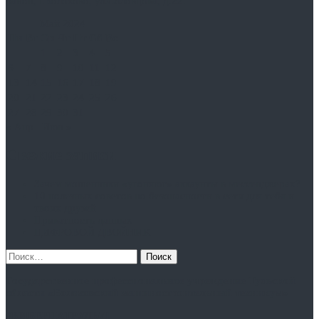
район, г.Болохово, ул.Соловцова, д.22.
Май 2024
Пн
Вт
Ср
Чт
Пт
Сб
Вс
1
2
3
4
5
6
7
8
9
10
11
12
13
14
15
16
17
18
19
20
21
22
23
24
25
26
27
28
29
30
31
« Апр
Июн »
Свежие записи
Зачем мошенники «угоняют» аккаунты в мессенджерах?
10 полезных советов по безопасности в сети для тебя и
твоих друзей
Приватность данных
ЦИФРОВОЙ ДВОЙНИК
Найти:
Государственное профессиональное учреждение Тульской
области «Болоховский машиностроительный техникум»
#КИБЕРПАТРУЛЬ71