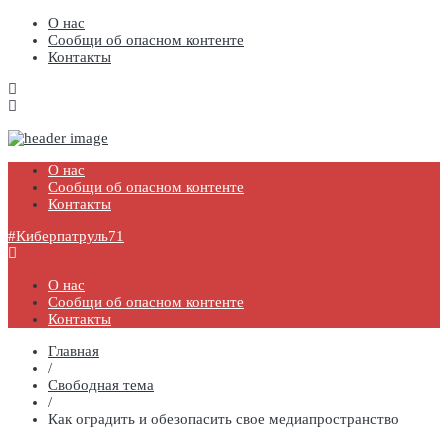
О нас
Сообщи об опасном контенте
Контакты
#Киберпатруль71
Государственное профессиональное образовательное учреждение
Тульской области «Болоховский машиностроительный техникум»
О нас
Сообщи об опасном контенте
Контакты
#Киберпатруль71
О нас
Сообщи об опасном контенте
Контакты
Главная
/
Свободная тема
/
Как оградить и обезопасить свое медиапространство